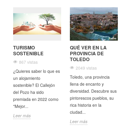
TURISMO
QUÉ VER EN LA
D
SOSTENIBLE
PROVINCIA DE
V
E
TOLEDO
N
867 vistas
C
2049 vistas
¿Quieres saber lo que es
Toledo, una provincia
un alojamiento
El
llena de encanto y
sostenible? El Callejón
Ca
diversidad. Descubre sus
del Pozo ha sido
Re
pintorescos pueblos, su
premiada en 2022 como
che
de
rica historia en la
"Mejor...
 y
en
ciudad...
Leer más
ún
Leer más
Le