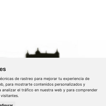
ies
MÁS DATOS
écnicas de rastreo para mejorar tu experiencia de
b, para mostrarte contenidos personalizados y
Preguntas Frecuentes
Condiciones Generales
 analizar el tráfico en nuestra web y para comprender
Blog "El Narrador de Toledo"
visitantes.
Colaboraciones
nfigurar