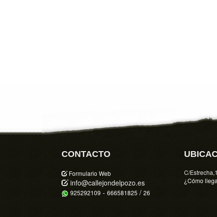
CONTACTO
UBICAC
C/Estrecha,
Formulario Web
¿Cómo lleg
info@callejondelpozo.es
-
/
925292109
666581825
26