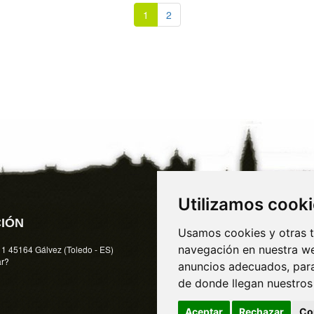
1
2
Utilizamos cook
IÓN
ENLACES
Usamos cookies y otras t
navegación en nuestra we
11
45164
Gálvez (Toledo
-
ES)
Más enlaces
ar?
Alojamiento Puy du Fou España
anuncios adecuados, para
Casa rural Puy du Fou España
de donde llegan nuestros 
Aceptar
Rechazar
Co