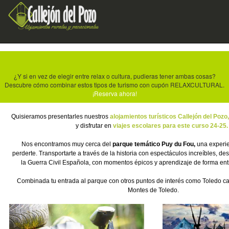
¿Y si en vez de elegir entre relax o cultura, pudieras tener ambas cosas?
Descubre cómo combinar estos tipos de turismo con cupón RELAXCULTURAL.
¡Reserva ahora!
Quisieramos presentarles nuestros
alojamientos turísticos Callejón del Pozo,
y disfrutar en
viajes escolares para este curso 24-25
Nos encontramos muy cerca del
parque temático Puy du Fou,
una experi
perderte. Transportarte a través de la historia con espectáculos increíbles, d
la Guerra Civil Española, con momentos épicos y aprendizaje de forma entr
Combinada tu entrada al parque con
otros puntos de interés como Toledo ca
Montes de Toledo.