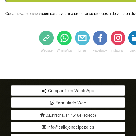
Qedamos a su disposición para ayudar a preparar su propuesta de viaje en di
Website
WhatsApp
Email
Facebook
Instagram
Link
Compartir en WhatsApp
Formulario Web
C/Estrecha, 11 45164 (Toledo)
info@callejondelpozo.es