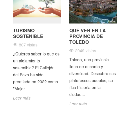
TURISMO
QUÉ VER EN LA
D
SOSTENIBLE
PROVINCIA DE
V
E
TOLEDO
N
867 vistas
C
2049 vistas
¿Quieres saber lo que es
Toledo, una provincia
un alojamiento
El
llena de encanto y
sostenible? El Callejón
Ca
diversidad. Descubre sus
del Pozo ha sido
Re
pintorescos pueblos, su
premiada en 2022 como
che
de
rica historia en la
"Mejor...
 y
en
ciudad...
Leer más
ún
Leer más
Le